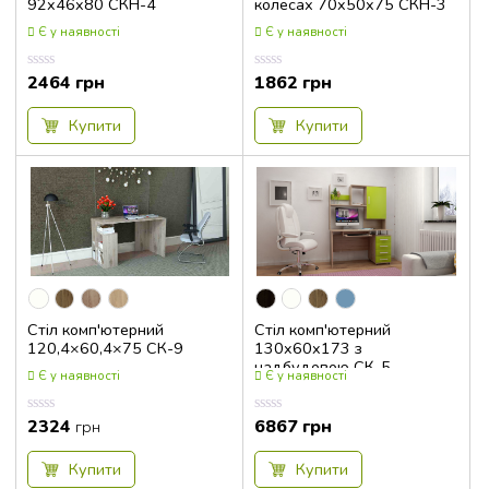
92x46x80 СКН-4
колесах 70x50x75 СКН-3
Є у наявності
Є у наявності
2464
грн
1862
грн
Оцінка
Оцінка
0.00
0.00
з
з
5
5
Купити
Купити
Стіл комп'ютерний
Стіл комп'ютерний
120,4×60,4×75 СК-9
130x60x173 з
надбудовою СК-5
Є у наявності
Є у наявності
2324
6867
грн
Оцінка
Оцінка
грн
0.00
0.00
з
з
5
5
Купити
Купити