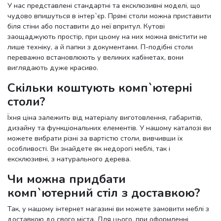
У нас представлені стандартні та ексклюзивні моделі, що
чудово впишуться в інтер`єр. Прямі столи можна приставити
біля стіни або поставити до неї впритул. Кутові
заощаджують простір, при цьому на них можна вмістити не
лише техніку, а й папки з документами. П-подібні столи
переважно встановлюють у великих кабінетах, вони
виглядають дуже красиво.
Скільки коштують комп`ютерні
столи?
Їхня ціна залежить від матеріалу виготовлення, габаритів,
дизайну та функціональних елементів. У нашому каталозі ви
можете вибрати різні за вартістю столи, вивчивши їх
особливості. Ви знайдете як недорогі меблі, так і
ексклюзивні, з натурального дерева.
Чи можна придбати
комп`ютерний стіл з доставкою?
Так, у нашому інтернет магазині ви можете замовити меблі з
доставкою до свого міста. Для цього, при оформленні