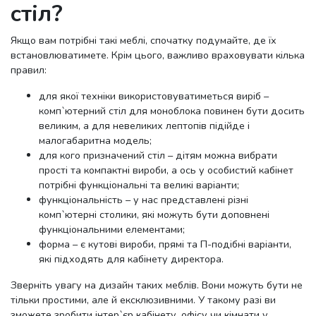
стіл?
Якщо вам потрібні такі меблі, спочатку подумайте, де їх
встановлюватимете. Крім цього, важливо враховувати кілька
правил:
для якої техніки використовуватиметься виріб –
комп`ютерний стіл для моноблока повинен бути досить
великим, а для невеликих лептопів підійде і
малогабаритна модель;
для кого призначений стіл – дітям можна вибрати
прості та компактні вироби, а ось у особистий кабінет
потрібні функціональні та великі варіанти;
функціональність – у нас представлені різні
комп`ютерні столики, які можуть бути доповнені
функціональними елементами;
форма – є кутові вироби, прямі та П-подібні варіанти,
які підходять для кабінету директора.
Зверніть увагу на дизайн таких меблів. Вони можуть бути не
тільки простими, але й ексклюзивними. У такому разі ви
зможете зробити інтер`єр кабінету, офісу чи кімнати у