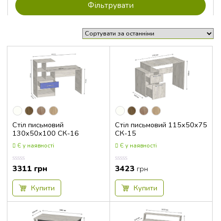
Стіл письмовий
Стіл письмовий 115x50x75
130x50x100 СК-16
СК-15
Є у наявності
Є у наявності
3311
грн
3423
Оцінка
Оцінка
грн
0.00
0.00
з
з
5
5
Купити
Купити