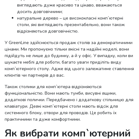
виглядають дуже красиво та цікаво, вважаються
досить довговічними;
натуральне дерево – це висококласні комп`ютерні
столи, які виглядають презентабельно, вони також
відрізняються довговічністю.
У GreenLine здійснюється продаж столів за демократичними
цінами. Ми пропонуємо тільки якісні та надійні моделі, вони
підійдуть не лише до будинку, а й у офіс. У випадку, коли ви
шукаєте меблі для роботи, багато уваги приділіть виду
комп`ютерного столу. Адже від цього залежатиме ставлення
клієнтів чи партнерів до вас.
Також столики для комп`ютера відрізняються
функціональністю. Вони мають тумби, висувні ящики,
додаткові полички. Передбачено і додаткову стільницю для
клавіатури. Деякі комп`ютерні столи мають відсік для
системного блоку, отвори для проводів. Це робить їх
практичними та дуже комфортними.
Як вибрати комп`ютерний