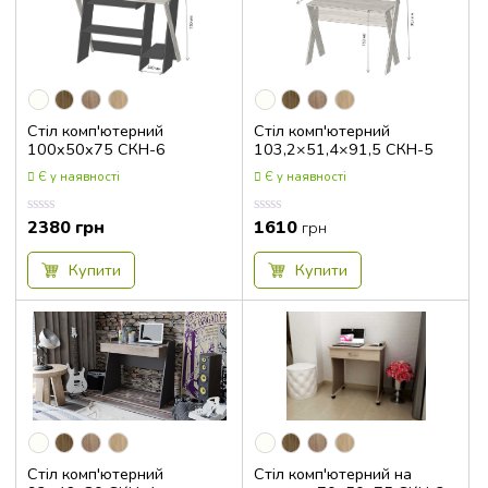
Стіл комп'ютерний
Стіл комп'ютерний
100x50x75 СКН-6
103,2×51,4×91,5 СКН-5
Є у наявності
Є у наявності
2380
грн
1610
Оцінка
Оцінка
грн
0.00
0.00
з
з
5
5
Купити
Купити
Стіл комп'ютерний
Стіл комп'ютерний на