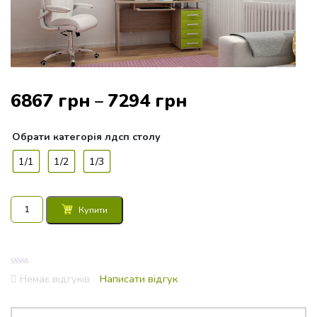
6867
грн
7294
грн
–
Обрати
категорія лдсп столу
1/1
1/2
1/3
Стіл
Купити
комп'ютерний
130x60x173
з
надбудовою
0
СК-5
Немає відгуків
Написати відгук
out
кількість
of
5