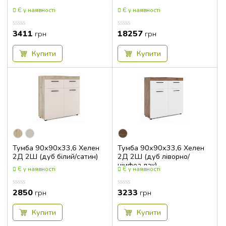
Є у наявності
Є у наявності
3411
18257
Оцінка
Оцінка
грн
грн
0.00
0.00
з
з
5
5
Купити
Купити
Тумба 90x90x33,6 Хелен
Тумба 90x90x33,6 Хелен
2Д 2Ш (дуб білий/сатин)
2Д 2Ш (дуб ліворно/
німфеа лак)
Є у наявності
Є у наявності
2850
3233
Оцінка
Оцінка
грн
грн
0.00
0.00
з
з
5
5
Купити
Купити