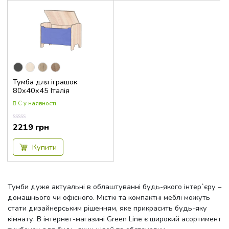
Тумба для іграшок
80x40x45 Італія
Є у наявності
2219
грн
Оцінка
0.00
з
5
Купити
Тумби дуже актуальні в облаштуванні будь-якого інтер`єру –
домашнього чи офісного. Місткі та компактні меблі можуть
стати дизайнерським рішенням, яке прикрасить будь-яку
кімнату. В інтернет-магазині Green Line є широкий асортимент