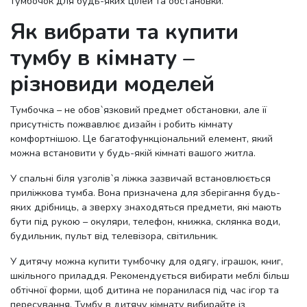
тумбочок для будь-яких цілей та обстановки.
Як вибрати та купити
тумбу в кімнату –
різновиди моделей
Тумбочка – не обов`язковий предмет обстановки, але її
присутність пожвавлює дизайн і робить кімнату
комфортнішою. Це багатофункціональний елемент, який
можна встановити у будь-якій кімнаті вашого житла.
У спальні біля узголів`я ліжка зазвичай встановлюється
приліжкова тумба. Вона призначена для зберігання будь-
яких дрібниць, а зверху знаходяться предмети, які мають
бути під рукою – окуляри, телефон, книжка, склянка води,
будильник, пульт від телевізора, світильник.
У дитячу можна купити тумбочку для одягу, іграшок, книг,
шкільного приладдя. Рекомендується вибирати меблі більш
обтічної форми, щоб дитина не поранилася під час ігор та
пересування. Тумбу в дитячу кімнату вибирайте із