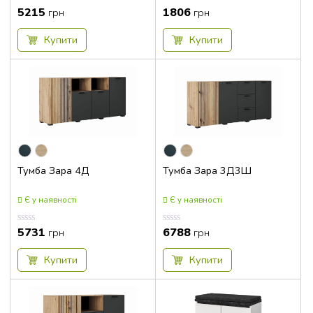
5215
1806
Оцінка
Оцінка
грн
грн
0.00
0.00
з
з
5
5
Купити
Купити
Тумба Зара 4Д
Тумба Зара 3Д3Ш
Є у наявності
Є у наявності
5731
6788
Оцінка
Оцінка
грн
грн
0.00
0.00
з
з
5
5
Купити
Купити