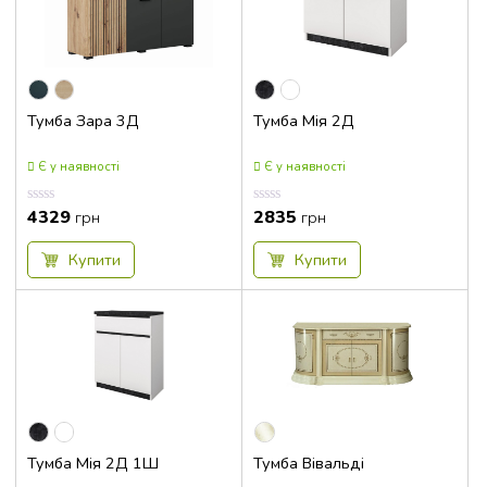
Тумба Зара 3Д
Тумба Мія 2Д
Є у наявності
Є у наявності
4329
2835
Оцінка
Оцінка
грн
грн
0.00
0.00
з
з
5
5
Купити
Купити
Тумба Мія 2Д 1Ш
Тумба Вівальді