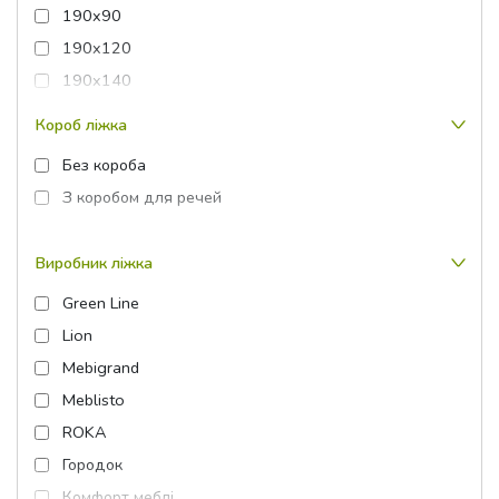
190x90
169x214x102
190x120
169x96x214
190x140
172x83x62
190x160
Короб ліжка
175x75x92
190x180
189x102x218
Без короба
200x70
189x122x214
З коробом для речей
200x80
189x214x102
200x90
189x96x214
Виробник ліжка
200x100
193.2x100x175.5
Green Line
200x120
193.2x84x79
Lion
200x140
193.2x84x90
Mebigrand
200x160
193.2x85x182
Meblisto
200x180
193.2x94x79
ROKA
200x200
193.2x94x90
Городок
193.2x99.2x110
Комфорт меблі