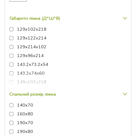
Габарити ліжка (Д*Ш*В)
129x102x218
129x122x214
129x214x102
129x96x214
143.2x73.2x54
143.2x74x60
149x102x218
149x122x214
Спальний розмір ліжка
149x214x102
140x70
149x96x214
160x80
163.2x83.8x70
190x70
169x102x218
190x80
169x122x214