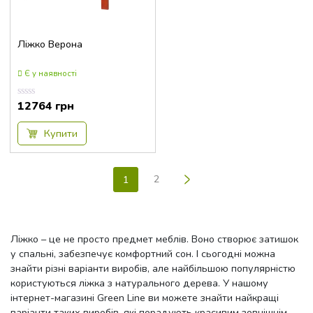
223x97x98
230x180x93
Ліжко Верона
232x146x86
232x166x86
Є у наявності
232x186x86
12764
грн
Оцінка
232x206x86
0.00
з
232x226x86
5
Купити
234.8x166x115
236.6x142x175
>
2
1
238.2x85x182
243x146x108
243x146x85
Ліжко – це не просто предмет меблів. Воно створює затишок
243x166x108
у спальні, забезпечує комфортний сон. І сьогодні можна
знайти різні варіанти виробів, але найбільшою популярністю
243x166x85
користуються ліжка з натурального дерева. У нашому
243x186x108
інтернет-магазині Green Line ви можете знайти найкращі
243x186x85
варіанти таких виробів, які порадують красивим зовнішнім