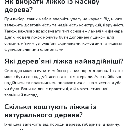
Як вибрати ліжко із масиву
дерева?
При виборі таких меблів зверніть увагу на каркас. Від нього
залежить довговічність та надійність конструкції, її зручність.
Також важливо враховувати тип основи – ламелі чи фанера.
Деякі моделі ліжок можуть бути доповнені ящиком для
білизни, м`яким узголів`ям, скриньками, комодами та іншими
функціональними елементами.
Які дерев`яні ліжка найнадійніші?
Сьогодні можна купити меблі із різних порід дерева. Так, це
може бути сосна, дуб, ясен та інші матеріали. Але найбільш
надійними та практичними вважаються ліжка з ясена, дуба
чи бука. Вони не лише практичні, а й мають стильний
зовнішній вигляд.
Скільки коштують ліжка із
натурального дерева?
Їхня ціна залежить від породи дерева, габаритів, дизайну,