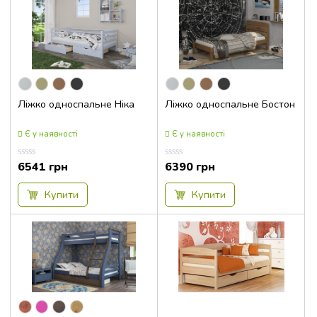
214x129x122
214x129x96
214x149x102
214x149x122
214x149x96
Ліжко односпальне Ніка
Ліжко односпальне Бостон
214x169x102
Є у наявності
Є у наявності
214x169x122
214x169x96
6541
грн
6390
грн
Оцінка
Оцінка
0.00
0.00
214x189x102
з
з
5
5
Купити
Купити
214x189x122
214x189x96
214x209x102
214x209x122
214x209x96
215x179x123