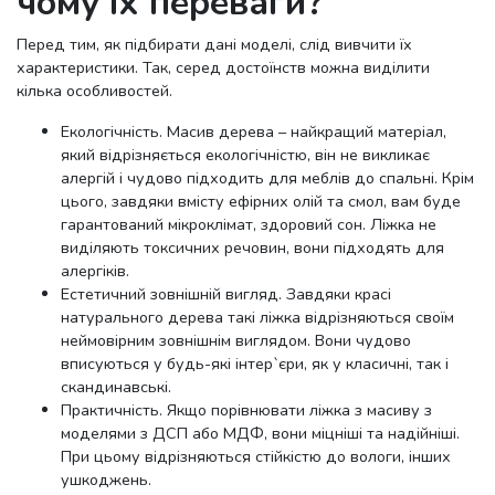
чому їх переваги?
Перед тим, як підбирати дані моделі, слід вивчити їх
характеристики. Так, серед достоїнств можна виділити
кілька особливостей.
Екологічність. Масив дерева – найкращий матеріал,
який відрізняється екологічністю, він не викликає
алергій і чудово підходить для меблів до спальні. Крім
цього, завдяки вмісту ефірних олій та смол, вам буде
гарантований мікроклімат, здоровий сон. Ліжка не
виділяють токсичних речовин, вони підходять для
алергіків.
Естетичний зовнішній вигляд. Завдяки красі
натурального дерева такі ліжка відрізняються своїм
неймовірним зовнішнім виглядом. Вони чудово
вписуються у будь-які інтер`єри, як у класичні, так і
скандинавські.
Практичність. Якщо порівнювати ліжка з масиву з
моделями з ДСП або МДФ, вони міцніші та надійніші.
При цьому відрізняються стійкістю до вологи, інших
ушкоджень.