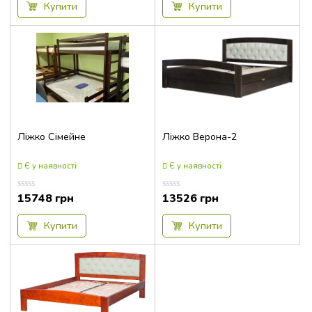
5
5
Купити
Купити
218x189x102
218x192x111,7
218x192x111,9
218x209x102
218x212x111,7
218x212x111,9
Ліжко Сімейне
Ліжко Верона-2
220x160x112
220x164.5x113
Є у наявності
Є у наявності
220x182x127
15748
грн
13526
грн
220x182x95
Оцінка
Оцінка
0.00
0.00
з
з
220x192x112
5
5
Купити
Купити
220x95x113
221x170x98
221x190x98
223x165x98