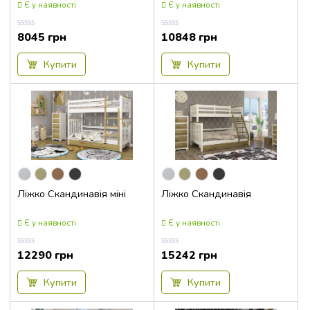
212x170x107
Є у наявності
Є у наявності
212x170x98
8045
грн
10848
грн
Оцінка
Оцінка
212x172.5x87.5
0.00
0.00
з
з
212x172x115
5
5
Купити
Купити
212x181x125
212x186x120
212x188x116
212x190x98
212x192x115
212x201x125
Ліжко Скандинавія міні
Ліжко Скандинавія
212x206x120
213x168x122
Є у наявності
Є у наявності
213x168x95
12290
грн
15242
грн
Оцінка
Оцінка
0.00
0.00
213x176x121
з
з
5
5
Купити
Купити
214x102x87
214x129x102