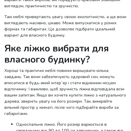
виглядом, практичністю та зручністю.
243x206x108
243x206x85
Такі меблі привертають увагу своєю екологічністю, а ще вони
виглядають масивно, цікаво. Може випускатися у різних
243x226x108
формах та габаритах. Це дозволяє підібрати ідеальний
243x226x85
варіант для власного будинку.
250x99x180
Яке ліжко вибрати для
власного будинку?
Хороші та практичні меблі повинні вирішувати кілька
завдань. Так вони забезпечують здоровий сон, можуть
вписатися в будь-який інтер`єр і стати відмінним місцем
відпочинку. І важливо, щоб зручність ліжка відповідала всім
вашим запитам. Якщо ви хочете купити ліжко з натурального
дерева, зверніть увагу на його розміри. Так, виміряйте
вільний простір у кімнаті, після чого підбирайте вироби за
габаритами.
Односпальне ліжко. Його розмір варіюється в
середньому від 90 до 100 см завширшки, а також від