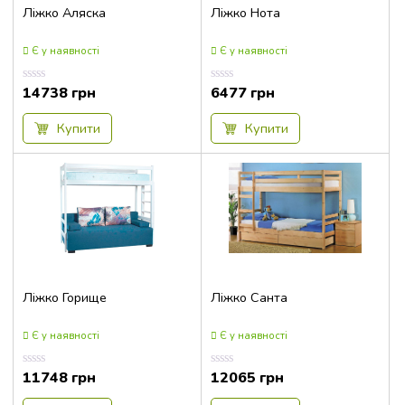
215x180x113
Ліжко Аляска
Ліжко Нота
215x180x140
Є у наявності
Є у наявності
216x107x81.5
217x168x102
14738
грн
6477
грн
Оцінка
Оцінка
0.00
0.00
217x173x100
з
з
5
5
Купити
Купити
217x174x118
217х194х118
218x129x102
218x132x111,7
218x132x111,9
218x149x102
218x152x111,7
Ліжко Горище
Ліжко Санта
218x152x111,9
Є у наявності
Є у наявності
218x169x102
218x172x111,7
11748
грн
12065
грн
Оцінка
Оцінка
0.00
0.00
218x172x111,9
з
з