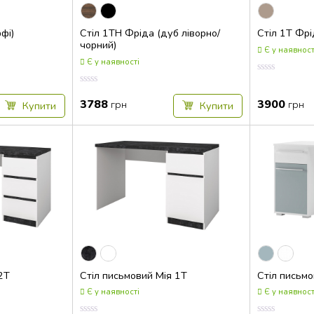
фі)
Стіл 1ТН Фріда (дуб ліворно/
Стіл 1Т Фрі
чорний)
Є у наявност
Є у наявності
Оцінка
0.00
Оцінка
з
0.00
3788
3900
грн
грн
Купити
Купити
5
з
5
2Т
Стіл письмовий Мія 1Т
Стіл письмо
Є у наявності
Є у наявност