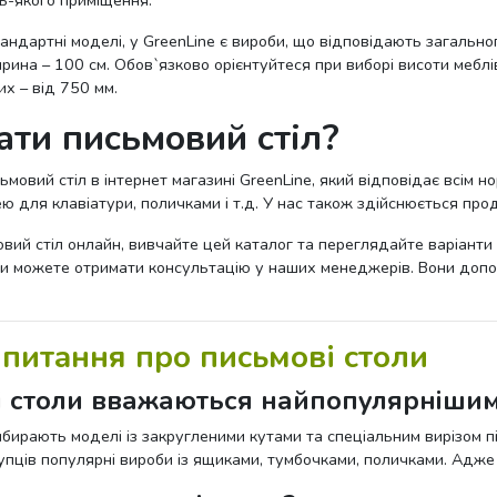
дь-якого приміщення.
андартні моделі, у GreenLine є вироби, що відповідають загально
рина – 100 см. Обов`язково орієнтуйтеся при виборі висоти меблів
х – від 750 мм.
ати письмовий стіл?
мовий стіл в інтернет магазині GreenLine, який відповідає всім 
ю для клавіатури, поличками і т.д. У нас також здійснюється пр
ий стіл онлайн, вивчайте цей каталог та переглядайте варіанти
ви можете отримати консультацію у наших менеджерів. Вони допо
питання про письмові столи
і столи вважаються найпопулярніши
бирають моделі із закругленими кутами та спеціальним вирізом під
купців популярні вироби із ящиками, тумбочками, поличками. Адж