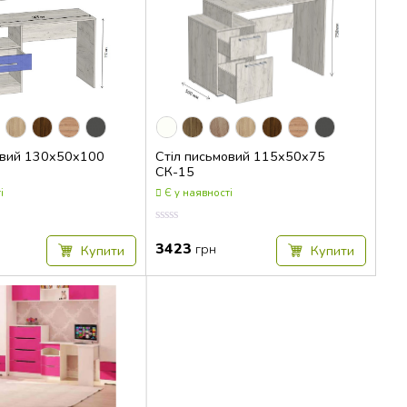
овий 130x50x100
Стіл письмовий 115x50x75
СК-15
і
Є у наявності
Оцінка
0.00
3423
грн
Купити
Купити
з
5