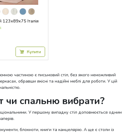
й 123x89x75 Італія
і
Купити
ід`ємною частиною є письмовий стіл, без якого неможливий
касах, обравши якісні та надійні меблі для роботи. У цій
нальністю.
ет чи спальню вибрати?
ункціональними. У першому випадку стіл доповнюється одним
аперів.
кументи, блокноти, книги та канцелярію. А ще є столи із