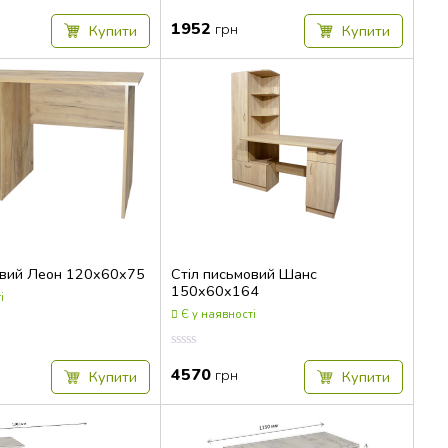
Оцінка
0.00
1952
грн
Купити
Купити
з
5
овий Леон 120x60x75
Cтіл письмовий Шанс
150x60x164
і
Є у наявності
Оцінка
0.00
4570
грн
Купити
Купити
з
5