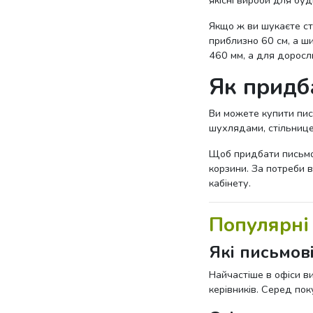
якісні вироби для бу
Якщо ж ви шукаєте ст
приблизно 60 см, а ши
460 мм, а для доросли
Як придб
Ви можете купити пись
шухлядами, стільнице
Щоб придбати письмов
корзини. За потреби 
кабінету.
Популярні 
Які письмов
Найчастіше в офіси ви
керівників. Серед по