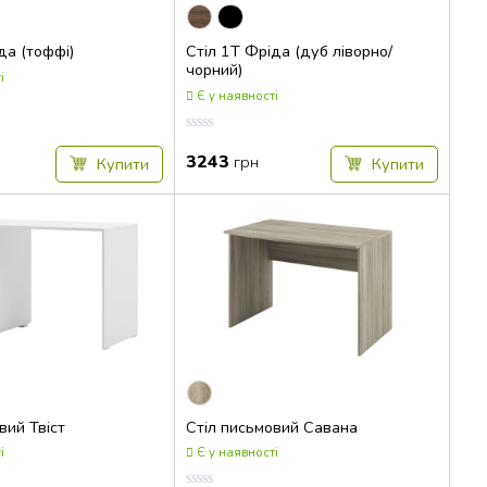
да (тоффі)
Стіл 1Т Фріда (дуб ліворно/
чорний)
і
Є у наявності
Оцінка
0.00
3243
грн
Купити
Купити
з
5
вий Твіст
Стіл письмовий Савана
і
Є у наявності