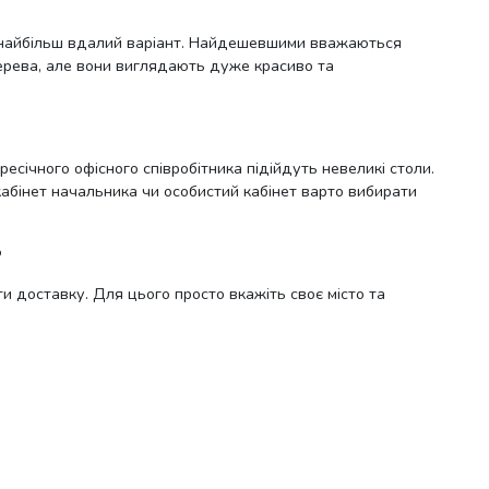
ти найбільш вдалий варіант. Найдешевшими вважаються
дерева, але вони виглядають дуже красиво та
есічного офісного співробітника підійдуть невеликі столи.
кабінет начальника чи особистий кабінет варто вибирати
?
и доставку. Для цього просто вкажіть своє місто та