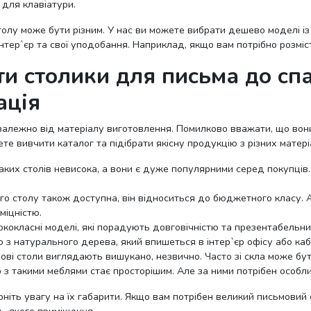
для клавіатури.
олу може бути різним. У нас ви можете вибрати дешево моделі із 
нтер`єр та свої уподобання. Наприклад, якщо вам потрібно розміс
и столики для письма до спал
ація
 залежно від матеріалу виготовлення. Помилково вважати, що вони
ете вивчити каталог та підібрати якісну продукцію з різних матері
аких столів невисока, а вони є дуже популярними серед покупців.
о столу також доступна, він відноситься до бюджетного класу. А
міцністю.
кокласні моделі, які порадують довговічністю та презентабельн
ю з натурального дерева, який впишеться в інтер`єр офісу або каб
мові столи виглядають вишукано, незвично. Часто зі скла може бут
р з такими меблями стає просторішим. Але за ними потрібен особл
ніть увагу на їх габарити. Якщо вам потрібен великий письмовий 