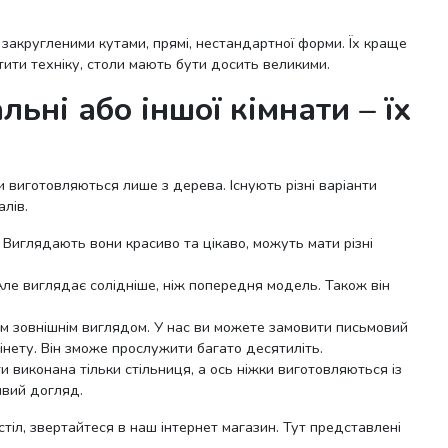
закругленими кутами, прямі, нестандартної форми. Їх краще
тити техніку, столи мають бути досить великими.
ьні або іншої кімнати – їх
 виготовляються лише з дерева. Існують різні варіанти
алів.
 Виглядають вони красиво та цікаво, можуть мати різні
ле виглядає солідніше, ніж попередня модель. Також він
им зовнішнім виглядом. У нас ви можете замовити письмовий
інету. Він зможе прослужити багато десятиліть.
и виконана тільки стільниця, а ось ніжки виготовляються із
ивий догляд.
стіл, звертайтеся в наш інтернет магазин. Тут представлені