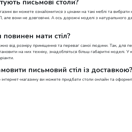
тують письмові столи?
газині ви можете ознайомитися з цінами на такі меблі та вибра
 але вони не довговічні. А ось дорожчі моделі з натурального 
и повинен мати стіл?
но від розміру приміщення та переваг самої людини. Так, для пер
ановити на них техніку, знадобляться більш габаритні моделі. У 
ріанти.
мовити письмовий стіл із доставкою
го інтернет-магазину ви можете придбати столи онлайн та оформит