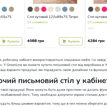
3x55x75
Стіл кутовий 123x89x75 Тетріс
Стіл кутови
Є у наявності
Є у наявност
Оцінка
Оцінка
0.00
0.00
з
з
4088
грн
4284
грн
Купити
Купити
5
5
, робочому кабінеті використовуються спеціальні меблі. І їх нев
 У GreenLine ви можете купити письмовий стіл від виробника в Чер
кращі варіанти продукції, які порадують своїм дизайном та функціо
очий письмовий стіл у кабін
ти такої продукції. Вони можуть бути дуже простими чи досить ф
позбавлений його. Тому необхідно докупити окремі стелажі для п
удуть більш цікавим варіантом, тому що в них можна зберігати до