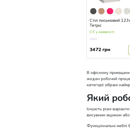
Стіл письмовий 12
Тетріс
Є у наявності
Оцінка
0.00
3472
грн
з
5
В офісному приміщенні
жоден робочий процес.
категорії зібрані най
Який роб
Існують різні варіан
висувним ящиком або 
Функціональні меблі б