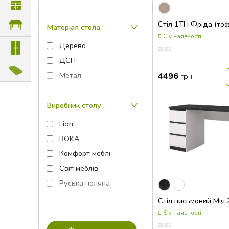
Стіл 1ТН Фріда (тоф
Матеріал стола
Є у наявності
Дерево
Оцінка
ДСП
0.00
з
Метал
4496
грн
5
Виробник столу
Lion
ROKA
Комфорт меблі
Світ меблів
Руська поляна
Стіл письмовий Мія 
Є у наявності