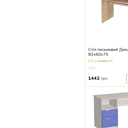
Cтіл письмовий Дин
83x60x75
Є у наявності
Оцінка
0.00
1442
грн
з
5