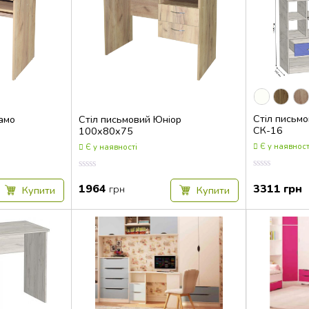
Стіл письм
амо
Cтіл письмовий Юніор
СК-16
100x80x75
Є у наявност
Є у наявності
Оцінка
Оцінка
0.00
0.00
1964
3311
грн
грн
Купити
Купити
з
з
5
5