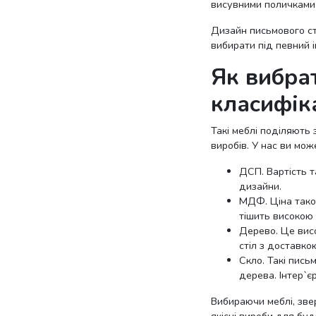
висувними поличками 
Дизайн письмового ст
вибирати під певний і
Як вибрат
класифік
Такі меблі поділяють
виробів. У нас ви мож
ДСП. Вартість т
дизайни.
МДФ. Ціна таког
тішить високою 
Дерево. Це висо
стіл з доставко
Скло. Такі пись
дерева. Інтер`є
Вибираючи меблі, звер