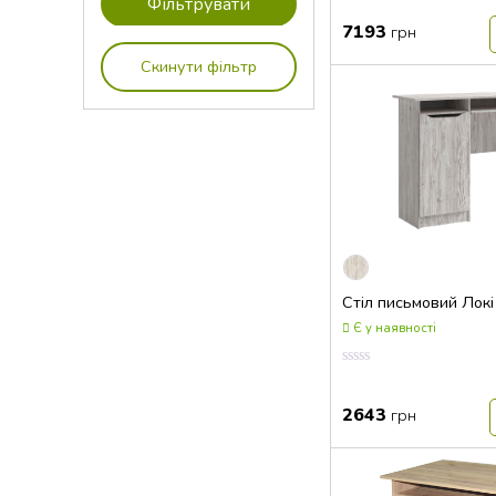
Оцінка
0.00
7193
грн
з
5
Скинути фільтр
Стіл письмовий Локі
Є у наявності
Оцінка
0.00
з
2643
грн
5