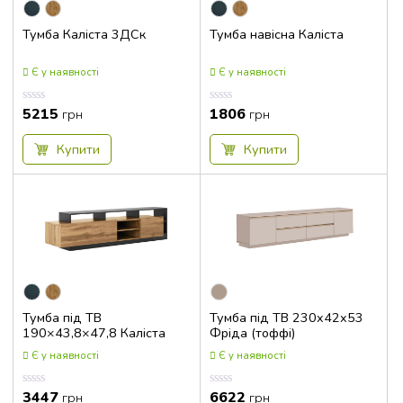
Тумба Каліста 3ДСк
Тумба навісна Каліста
Є у наявності
Є у наявності
5215
1806
Оцінка
Оцінка
грн
грн
0.00
0.00
з
з
5
5
Купити
Купити
Тумба під ТВ
Тумба під ТВ 230x42x53
190×43,8×47,8 Каліста
Фріда (тоффі)
Є у наявності
Є у наявності
3447
6622
Оцінка
Оцінка
грн
грн