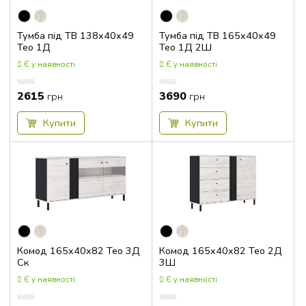
Тумба під ТВ 138x40x49
Тумба під ТВ 165x40x49
Тео 1Д
Тео 1Д 2Ш
Є у наявності
Є у наявності
2615
3690
Оцінка
Оцінка
грн
грн
0.00
0.00
з
з
5
5
Купити
Купити
Комод 165x40x82 Тео 3Д
Комод 165x40x82 Тео 2Д
Ск
3Ш
Є у наявності
Є у наявності