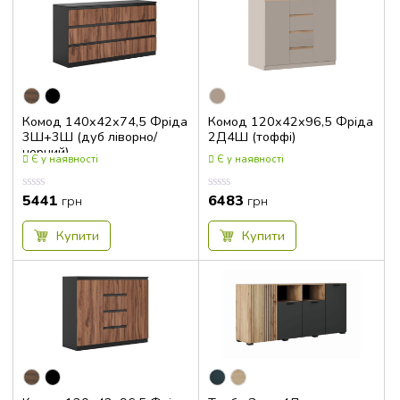
Комод 140x42x74,5 Фріда
Комод 120x42x96,5 Фріда
3Ш+3Ш (дуб ліворно/
2Д4Ш (тоффі)
чорний)
Є у наявності
Є у наявності
5441
6483
Оцінка
Оцінка
грн
грн
0.00
0.00
з
з
5
5
Купити
Купити