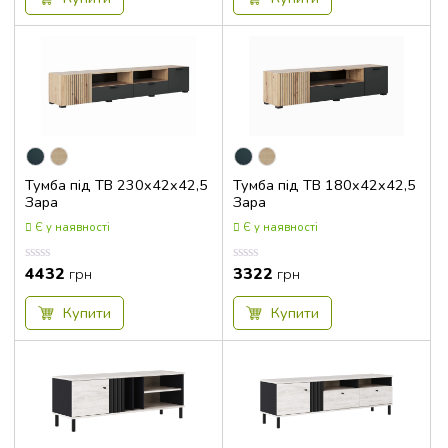
Тумба під ТВ 230x42x42,5
Тумба під ТВ 180x42x42,5
Зара
Зара
Є у наявності
Є у наявності
4432
3322
Оцінка
Оцінка
грн
грн
0.00
0.00
з
з
5
5
Купити
Купити