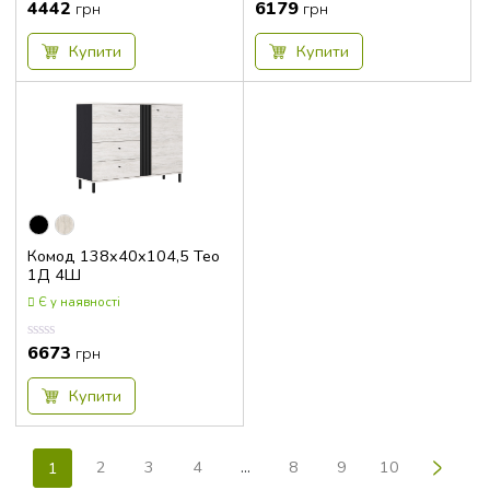
4442
6179
Оцінка
Оцінка
грн
грн
0.00
0.00
з
з
5
5
Купити
Купити
Комод 138x40x104,5 Тео
1Д 4Ш
Є у наявності
6673
Оцінка
грн
0.00
з
5
Купити
>
2
3
4
…
8
9
10
1