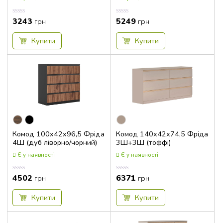
3243
5249
Оцінка
Оцінка
грн
грн
0.00
0.00
з
з
5
5
Купити
Купити
Комод 100x42x96,5 Фріда
Комод 140x42x74,5 Фріда
4Ш (дуб ліворно/чорний)
3Ш+3Ш (тоффі)
Є у наявності
Є у наявності
4502
6371
Оцінка
Оцінка
грн
грн
0.00
0.00
з
з
5
5
Купити
Купити