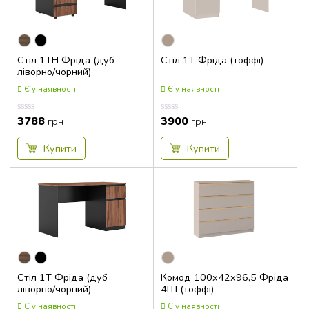
Стіл 1ТН Фріда (дуб
Стіл 1Т Фріда (тоффі)
ліворно/чорний)
Є у наявності
Є у наявності
3788
3900
Оцінка
Оцінка
грн
грн
0.00
0.00
з
з
5
5
Купити
Купити
Стіл 1Т Фріда (дуб
Комод 100x42x96,5 Фріда
ліворно/чорний)
4Ш (тоффі)
Є у наявності
Є у наявності