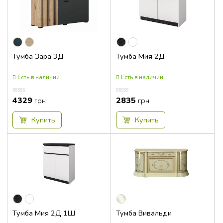
Тумба Зара 3Д
Тумба Мия 2Д
Есть в наличии
Есть в наличии
4329
2835
Оценка
Оценка
грн
грн
0.00
0.00
из
из
5
5
Купить
Купить
Тумба Мия 2Д 1Ш
Тумба Вивальди