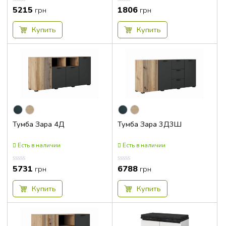
5215
1806
Оценка
Оценка
грн
грн
0.00
0.00
из
из
5
5
Купить
Купить
Тумба Зара 4Д
Тумба Зара 3Д3Ш
Есть в наличии
Есть в наличии
5731
6788
Оценка
Оценка
грн
грн
0.00
0.00
из
из
5
5
Купить
Купить