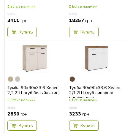
Есть в наличии
Есть в наличии
3411
18257
Оценка
Оценка
грн
грн
0.00
0.00
из
из
5
5
Купить
Купить
Тумба 90x90x33,6 Хелен
Тумба 90x90x33,6 Хелен
2Д 2Ш (дуб белый/сатин)
2Д 2Ш (дуб ливорно/
нимфеа лак)
Есть в наличии
Есть в наличии
2850
3233
Оценка
Оценка
грн
грн
0.00
0.00
из
из
5
5
Купить
Купить