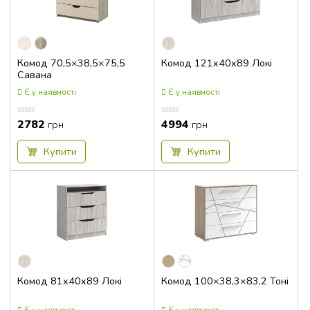
Комод 70,5×38,5×75,5
Комод 121x40x89 Локі
Савана
Є у наявності
Є у наявності
2782
4994
Оцінка
Оцінка
грн
грн
0.00
0.00
з
з
5
5
Купити
Купити
Комод 81x40x89 Локі
Комод 100×38,3×83,2 Тоні