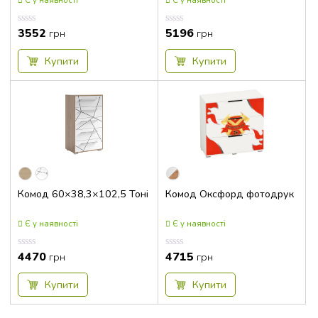
Є у наявності
Є у наявності
3552
5196
Оцінка
Оцінка
грн
грн
0.00
0.00
з
з
5
5
Купити
Купити
Комод 60×38,3×102,5 Тоні
Комод Оксфорд фотодрук
Є у наявності
Є у наявності
4470
4715
Оцінка
Оцінка
грн
грн
0.00
0.00
з
з
5
5
Купити
Купити