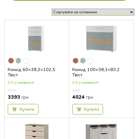
Комод 60×38,3×102,5
Комод 100×38,3×83,2
Твіст
Твіст
Є у наявності
Є у наявності
3393
4024
Оцінка
Оцінка
грн
грн
0.00
0.00
з
з
5
5
Купити
Купити