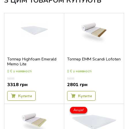
З ЦИМ ТОВАРОМ КУПУЮТЬ
Топпер Highfoam Emerald
Топпер EMM Scandi Lofoten
Memo Lite
Є у наявності
Є у наявності
3318
грн
2801
грн
Оцінка
Оцінка
0.00
0.00
з
з
5
5
Купити
Купити
Акція!