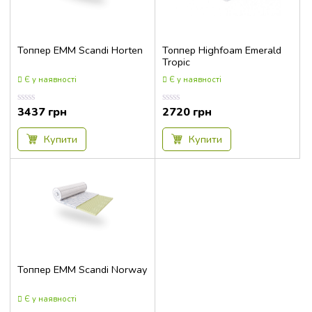
Топпер EMM Scandi Horten
Топпер Highfoam Emerald
Tropiс
Є у наявності
Є у наявності
3437
грн
2720
грн
Оцінка
Оцінка
0.00
0.00
з
з
5
5
Купити
Купити
Топпер EMM Scandi Norway
Є у наявності