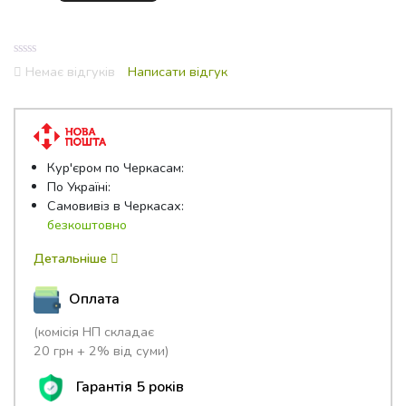
Комфорт
245
-
0
2.45*1.53
Немає відгуків
Написати відгук
out
кількість
of
5
Кур'єром по Черкасам:
По Україні:
Самовивіз в Черкасах:
безкоштовно
Детальніше
Оплата
(комісія НП складає
20 грн + 2% від суми)
Гарантія 5 років