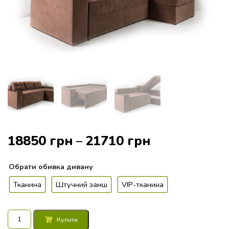
18850
грн
21710
грн
–
Обрати
обивка дивану
Тканина
Штучний замш
VIP-тканина
Диван
Купити
кутовий