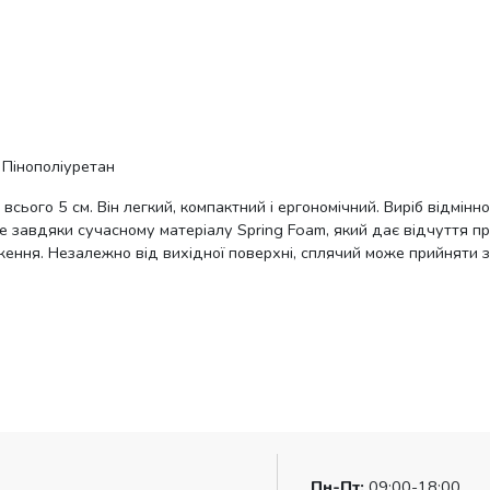
 Пінополіуретан
ього 5 см. Він легкий, компактний і ергономічний. Виріб відмінн
 завдяки сучасному матеріалу Spring Foam, який дає відчуття пр
ження. Незалежно від вихідної поверхні, сплячий може прийняти з
Пн-Пт:
09:00-18:00