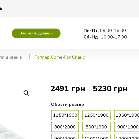
ії
Пн-Пт:
09:00-18:00
Замовити дзвінок
Сб-Нд:
10:00-17:00
ля диванів
Топпер Come-For Спайс
2491
грн
5230
грн
–
Обрати
розмір
1150*1900
1250*1900
1350*190
800*2000
800*1900
900*1900
900*2000
1200*1900
1200*200