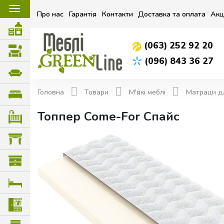
☰
Про нас
Гарантія
Контакти
Доставка та оплата
Акц
(063) 252 92 20
(096) 843 36 27
Головна
Товари
М'які меблі
Матраци д
Топпер Come-For Спайс