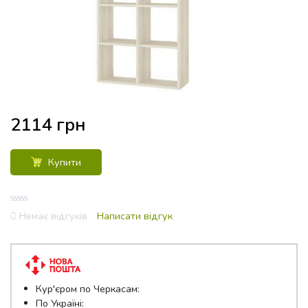
2114
грн
Купити
0
Немає відгуків
Написати відгук
out
of
5
Кур'єром по Черкасам:
По Україні: