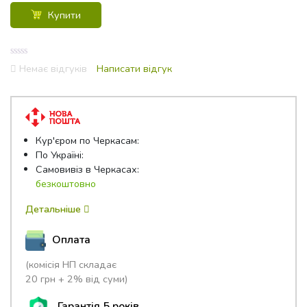
Купити
0
Немає відгуків
Написати відгук
out
of
5
Кур'єром по Черкасам:
По Україні:
Самовивіз в Черкасах:
безкоштовно
Детальніше
Оплата
(комісія НП складає
20 грн + 2% від суми)
Гарантія 5 років