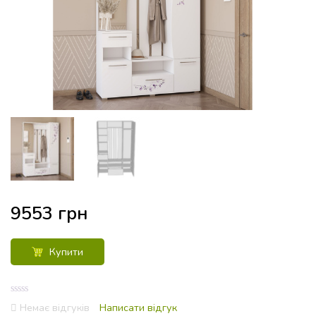
9553
грн
Купити
0
Немає відгуків
Написати відгук
out