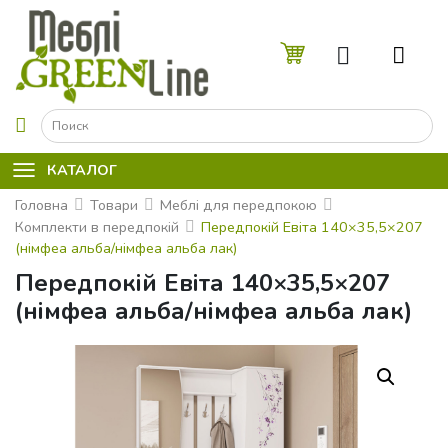
☰
КАТАЛОГ
Головна
Товари
Меблі для передпокою
Комплекти в передпокій
Передпокій Евіта 140×35,5×207
(німфеа альба/німфеа альба лак)
Передпокій Евіта 140×35,5×207
(німфеа альба/німфеа альба лак)