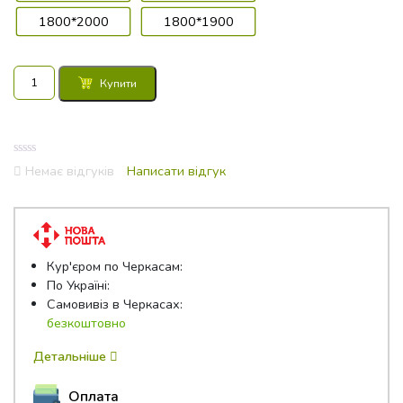
1800*2000
1800*1900
Матрац
Купити
Come-
For
Практик
Софт
0
кількість
Немає відгуків
Написати відгук
out
of
5
Кур'єром по Черкасам:
По Україні:
Самовивіз в Черкасах:
безкоштовно
Детальніше
Оплата