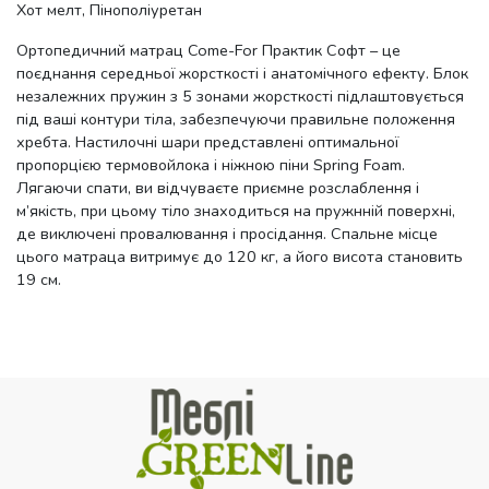
Хот мелт, Пінополіуретан
Ортопедичний матрац Come-For Практик Софт – це
поєднання середньої жорсткості і анатомічного ефекту. Блок
незалежних пружин з 5 зонами жорсткості підлаштовується
під ваші контури тіла, забезпечуючи правильне положення
хребта. Настилочні шари представлені оптимальної
пропорцією термовойлока і ніжною піни Spring Foam.
Лягаючи спати, ви відчуваєте приємне розслаблення і
м’якість, при цьому тіло знаходиться на пружнній поверхні,
де виключені провалювання і просідання. Спальне місце
цього матраца витримує до 120 кг, а його висота становить
19 см.