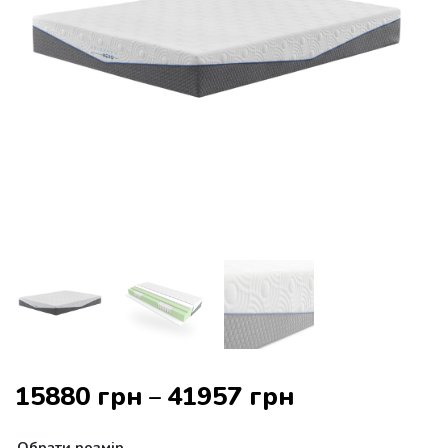
15880
грн
41957
грн
–
Обрати
розмір