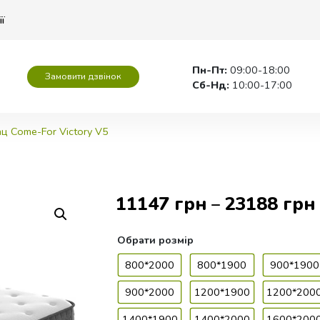
ії
Пн-Пт:
09:00-18:00
Замовити дзвінок
Сб-Нд:
10:00-17:00
ц Come-For Victory V5
11147
грн
23188
грн
–
Обрати
розмір
800*2000
800*1900
900*1900
900*2000
1200*1900
1200*200
1400*1900
1400*2000
1600*200