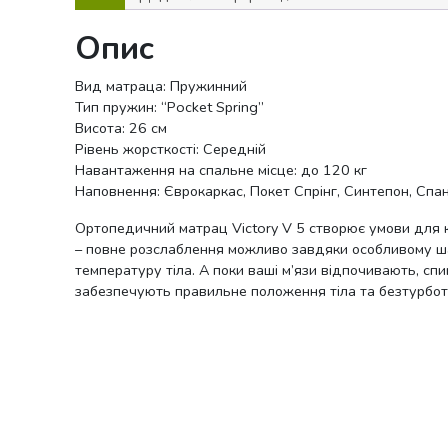
Опис
Вид матраца: Пружинний
Тип пружин: “Pocket Spring”
Висота: 26 см
Рівень жорсткості: Середній
Навантаження на спальне місце: до 120 кг
Наповнення: Єврокаркас, Покет Спрінг, Синтепон, Спа
Ортопедичний матрац Victory V 5 створює умови для к
– повне розслаблення можливо завдяки особливому шару
температуру тіла. А поки ваші м’язи відпочивають, сп
забезпечують правильне положення тіла та безтурбот