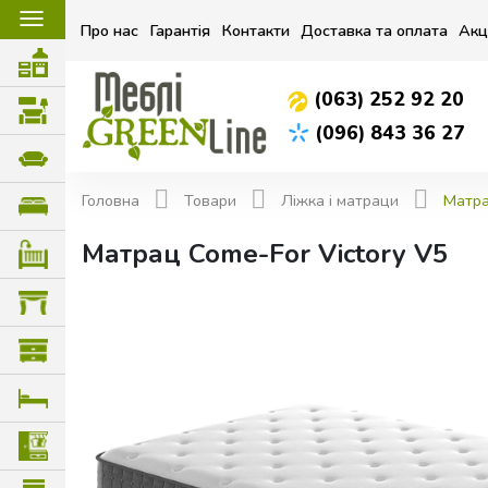
☰
Про нас
Гарантія
Контакти
Доставка та оплата
Акц
(063) 252 92 20
(096) 843 36 27
Головна
Товари
Ліжка і матраци
Матра
Матрац Come-For Victory V5