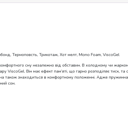
нбонд, Термоповсть, Трикотаж, Хот мелт, Mono Foam, ViscoGel
омфортного сну незалежно від обставин. В холодному чи жаркому
 ViscoGel. Він має ефект пам’яті, що гарно розподіляє тиск, та 
ина також знаходиться в комфортному положенні. Адже пружинна о
ний сон.