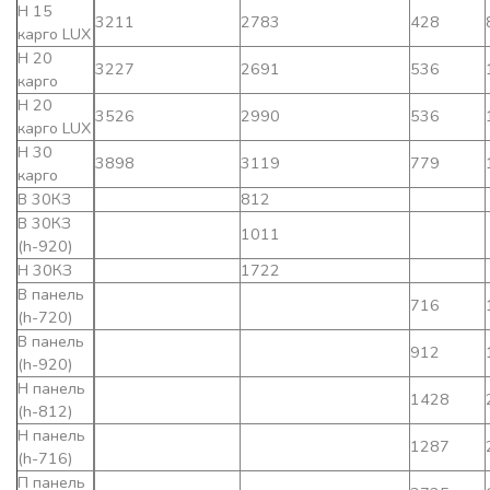
Н 15
3211
2783
428
карго LUX
Н 20
3227
2691
536
карго
Н 20
3526
2990
536
карго LUX
Н 30
3898
3119
779
карго
В 30КЗ
812
В 30КЗ
1011
(h-920)
Н 30КЗ
1722
В панель
716
(h-720)
В панель
912
(h-920)
Н панель
1428
(h-812)
Н панель
1287
(h-716)
П панель