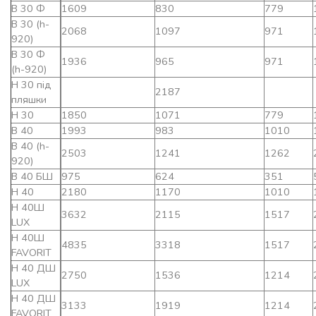
В 30 Ф
1609
830
779
В 30 (h-
2068
1097
971
920)
В 30 Ф
1936
965
971
(h-920)
Н 30 під
2187
пляшки
Н 30
1850
1071
779
В 40
1993
983
1010
В 40 (h-
2503
1241
1262
920)
В 40 БШ
975
624
351
Н 40
2180
1170
1010
Н 40Ш
3632
2115
1517
LUX
Н 40Ш
4835
3318
1517
FAVORIT
Н 40 ДШ
2750
1536
1214
LUX
Н 40 ДШ
3133
1919
1214
FAVORIT