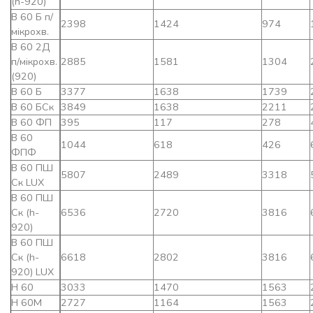
(h-920)
В 60 Б п/
2398
1424
974
мікрохв.
В 60 2Д
п/мікрохв.
2885
1581
1304
(920)
В 60 Б
3377
1638
1739
В 60 БСк
3849
1638
2211
В 60 ФП
395
117
278
В 60
1044
618
426
ФПФ
В 60 ПШ
5807
2489
3318
Ск LUX
В 60 ПШ
Ск (h-
6536
2720
3816
920)
В 60 ПШ
Ск (h-
6618
2802
3816
920) LUX
Н 60
3033
1470
1563
Н 60М
2727
1164
1563