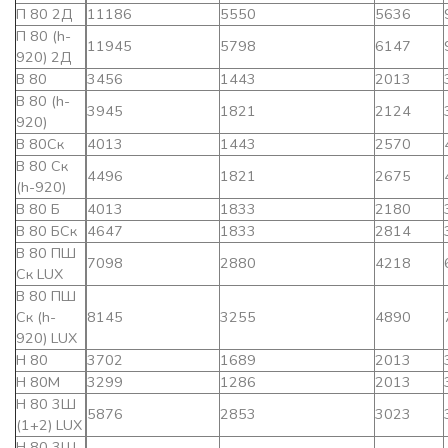
П 80 2Д
11186
5550
5636
П 80 (h-
11945
5798
6147
920) 2Д
В 80
3456
1443
2013
В 80 (h-
3945
1821
2124
920)
В 80Ск
4013
1443
2570
В 80 Ск
4496
1821
2675
(h-920)
В 80 Б
4013
1833
2180
В 80 БСк
4647
1833
2814
В 80 ПШ
7098
2880
4218
Ск LUX
В 80 ПШ
Ск (h-
8145
3255
4890
920) LUX
Н 80
3702
1689
2013
Н 80М
3299
1286
2013
Н 80 3Ш
5876
2853
3023
(1+2) LUX
Н 80 3Ш