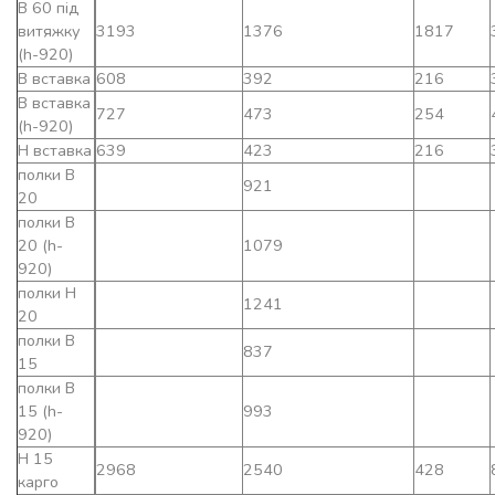
В 60 під
витяжку
3193
1376
1817
(h-920)
В вставка
608
392
216
В вставка
727
473
254
(h-920)
Н вставка
639
423
216
полки В
921
20
полки В
20 (h-
1079
920)
полки Н
1241
20
полки В
837
15
полки В
15 (h-
993
920)
Н 15
2968
2540
428
карго