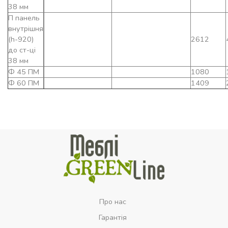
38 мм
П панель
внутрішня
(h-920)
2612
до ст-ці
38 мм
Ф 45 ПМ
1080
Ф 60 ПМ
1409
Про нас
Гарантія