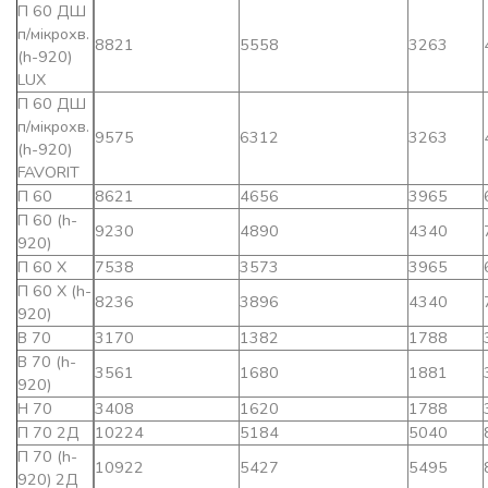
П 60 ДШ
п/мікрохв.
8821
5558
3263
(h-920)
LUX
П 60 ДШ
п/мікрохв.
9575
6312
3263
(h-920)
FAVORIT
П 60
8621
4656
3965
П 60 (h-
9230
4890
4340
920)
П 60 Х
7538
3573
3965
П 60 Х (h-
8236
3896
4340
920)
В 70
3170
1382
1788
В 70 (h-
3561
1680
1881
920)
Н 70
3408
1620
1788
П 70 2Д
10224
5184
5040
П 70 (h-
10922
5427
5495
920) 2Д