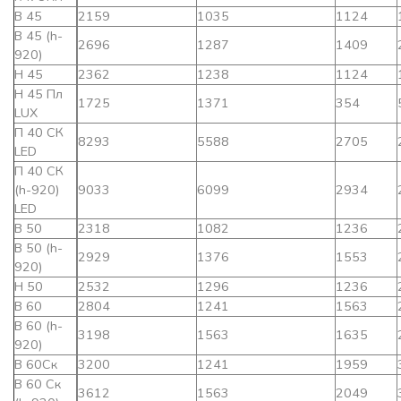
В 45
2159
1035
1124
В 45 (h-
2696
1287
1409
920)
Н 45
2362
1238
1124
Н 45 Пл
1725
1371
354
LUX
П 40 СК
8293
5588
2705
LED
П 40 СК
(h-920)
9033
6099
2934
LED
В 50
2318
1082
1236
В 50 (h-
2929
1376
1553
920)
Н 50
2532
1296
1236
В 60
2804
1241
1563
В 60 (h-
3198
1563
1635
920)
В 60Ск
3200
1241
1959
В 60 Ск
3612
1563
2049