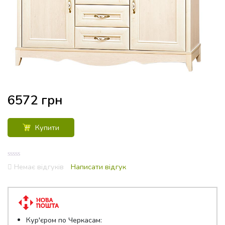
6572
грн
Купити
0
Немає відгуків
Написати відгук
out
of
5
Кур'єром по Черкасам: