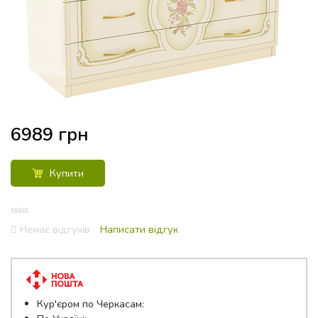
6989
грн
Купити
0
Немає відгуків
Написати відгук
out
of
5
Кур'єром по Черкасам: