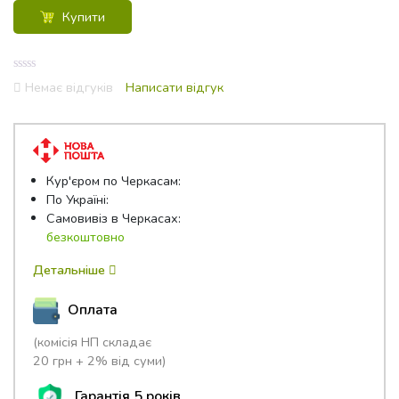
Купити
0
Немає відгуків
Написати відгук
out
of
5
Кур'єром по Черкасам:
По Україні:
Самовивіз в Черкасах:
безкоштовно
Детальніше
Оплата
(комісія НП складає
20 грн + 2% від суми)
Гарантія 5 років