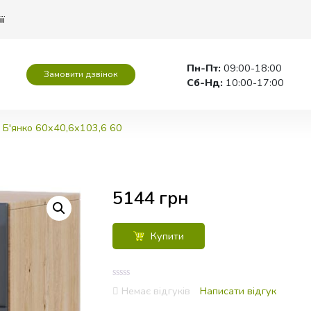
ії
Пн-Пт:
09:00-18:00
Замовити дзвінок
Сб-Нд:
10:00-17:00
 Б'янко 60x40,6x103,6 60
5144
грн
Купити
0
Немає відгуків
Написати відгук
out
of