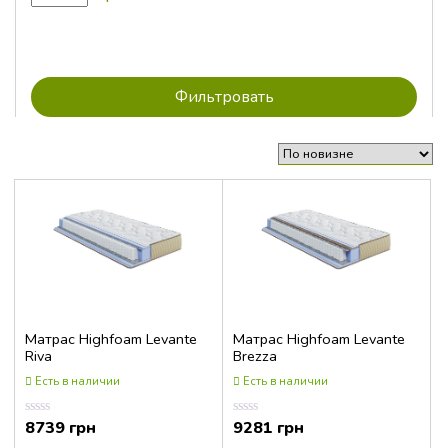
Матрас Highfoam Levante
Матрас Highfoam Levante
Riva
Brezza
Есть в наличии
Есть в наличии
8739
грн
9281
грн
Оценка
Оценка
0.00
0.00