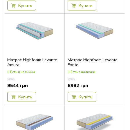
из
из
5
5
Купить
Купить
Матрас Highfoam Levante
Матрас Highfoam Levante
Amura
Fonte
Есть в наличии
Есть в наличии
9544
грн
8982
грн
Оценка
Оценка
0.00
0.00
из
из
5
5
Купить
Купить