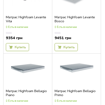
Матрас Highfoam Levante
Матрас Highfoam Levante
Vita
Bosco
Есть в наличии
Есть в наличии
9354
грн
9451
грн
Оценка
Оценка
0.00
0.00
из
из
5
5
Купить
Купить
Матрас Highfoam Bellagio
Матрас Highfoam Bellagio
Piano
Primo
Есть в наличии
Есть в наличии