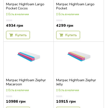
Матрас Highfoam Largo
Матрас Highfoam Largo
Pocket Cocos
Pocket
Есть в наличии
Есть в наличии
4934
грн
4299
грн
Оценка
Оценка
0.00
0.00
из
из
5
5
Купить
Купить
Матрас Highfoam Zephyr
Матрас Highfoam Zephyr
Macaroon
Jelly
Есть в наличии
Есть в наличии
10986
грн
10915
грн
Оценка
Оценка
0.00
0.00
из
из