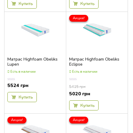
5
5
Купить
Купить
Акция!
Матрас Highfoam Obeliks
Матрас Highfoam Obeliks
Lupen
Eclipse
Есть в наличии
Есть в наличии
5524
грн
Оценка
Оценка
5415
грн
0.00
0.00
из
из
5020
грн
5
5
Купить
Купить
Акция!
Акция!