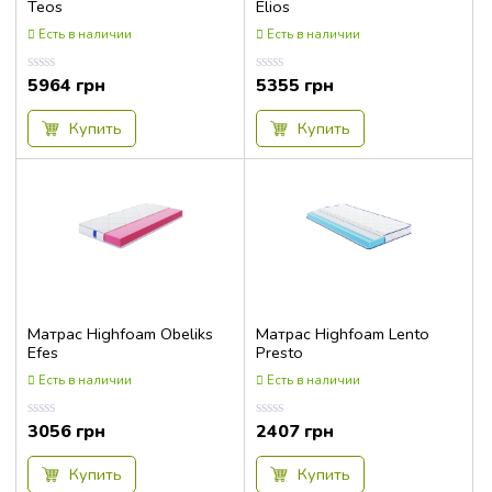
Teos
Elios
Есть в наличии
Есть в наличии
5964
грн
5355
грн
Оценка
Оценка
0.00
0.00
из
из
5
5
Купить
Купить
Матрас Highfoam Obeliks
Матрас Highfoam Lento
Efes
Presto
Есть в наличии
Есть в наличии
3056
грн
2407
грн
Оценка
Оценка
0.00
0.00
из
из
5
5
Купить
Купить