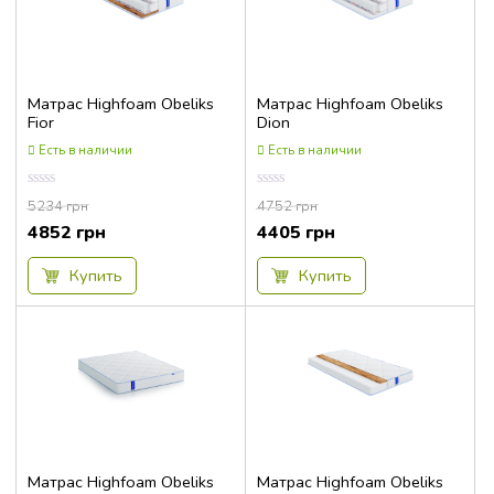
Матрас Highfoam Obeliks
Матрас Highfoam Obeliks
Fior
Dion
Есть в наличии
Есть в наличии
Оценка
Оценка
5234
грн
4752
грн
0.00
0.00
из
из
4852
грн
4405
грн
5
5
Купить
Купить
Матрас Highfoam Obeliks
Матрас Highfoam Obeliks