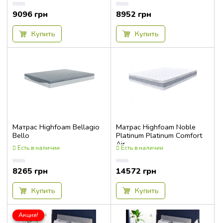
9096
грн
8952
грн
Оценка
Оценка
0.00
0.00
из
из
5
5
Купить
Купить
Матрас Highfoam Bellagio
Матрас Highfoam Noble
Bello
Platinum Platinum Comfort
Air
Есть в наличии
Есть в наличии
8265
грн
14572
грн
Оценка
Оценка
0.00
0.00
из
из
5
5
Купить
Купить
Акция!