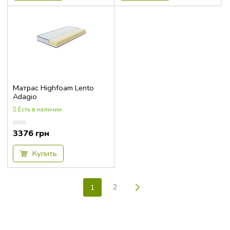
Матрас Highfoam Lento
Adagio
Есть в наличии
3376
грн
Оценка
0.00
из
5
Купить
>
2
1