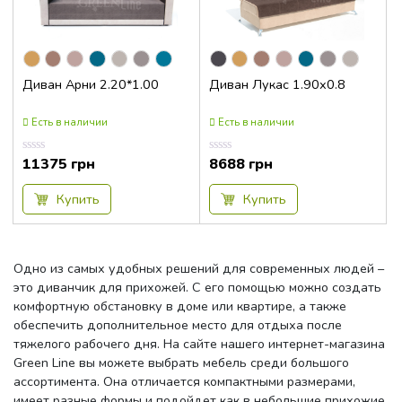
Диван Арни 2.20*1.00
Диван Лукас 1.90х0.8
Есть в наличии
Есть в наличии
11375
грн
8688
грн
Оценка
Оценка
0.00
0.00
из
из
5
5
Купить
Купить
Одно из самых удобных решений для современных людей –
это диванчик для прихожей. С его помощью можно создать
комфортную обстановку в доме или квартире, а также
обеспечить дополнительное место для отдыха после
тяжелого рабочего дня. На сайте нашего интернет-магазина
Green Line вы можете выбрать мебель среди большого
ассортимента. Она отличается компактными размерами,
имеет разные формы и подойдет как в небольшие прихожие,