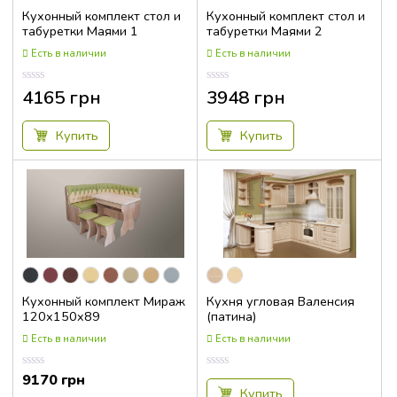
Кухонный комплект стол и
Кухонный комплект стол и
табуретки Маями 1
табуретки Маями 2
Есть в наличии
Есть в наличии
4165
грн
3948
грн
Оценка
Оценка
0.00
0.00
из
из
5
5
Купить
Купить
Кухонный комплект Мираж
Кухня угловая Валенсия
120x150x89
(патина)
Есть в наличии
Есть в наличии
9170
грн
Оценка
Оценка
0.00
0.00
Купить