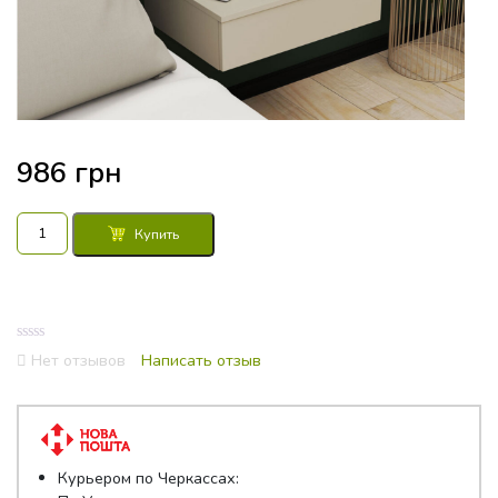
986
грн
Количество
Купить
товара
Тумба
прикроватная
Тая
(сатин)
0
Нет отзывов
Написать отзыв
out
of
5
Курьером по Черкассах: