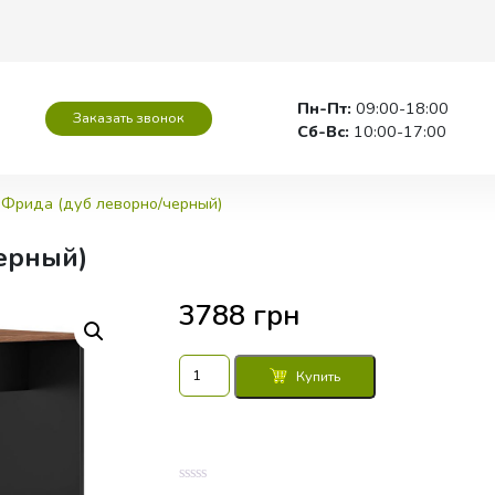
Пн-Пт:
09:00-18:00
Заказать звонок
Сб-Вс:
10:00-17:00
 Фрида (дуб леворно/черный)
ерный)
3788
грн
Количество
Купить
товара
Стол
1Т
Фрида
(дуб