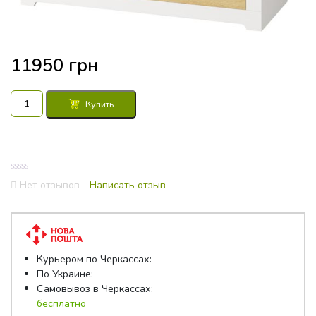
11950
грн
Количество
Купить
товара
Шкаф
Валерио
143,5x63x218,5
3Д
0
Нет отзывов
Написать отзыв
4Ш
out
of
5
Курьером по Черкассах:
По Украине:
Самовывоз в Черкассах:
бесплатно