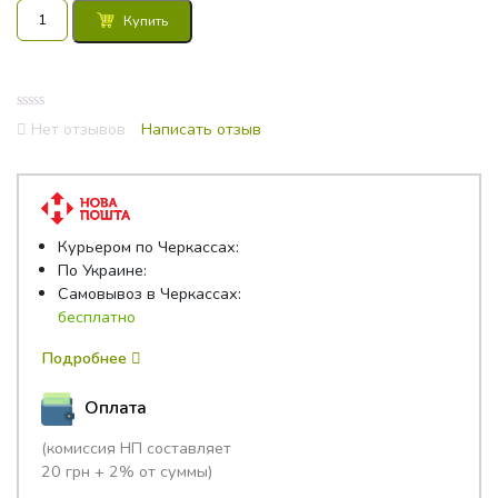
Количество
Купить
товара
Банкетка
для
трюмо
0
48x32,4x48
Нет отзывов
Написать отзыв
out
Италия
of
5
Курьером по Черкассах:
По Украине:
Самовывоз в Черкассах:
бесплатно
Подробнее
Оплата
(комиссия НП составляет
20 грн + 2% от суммы)