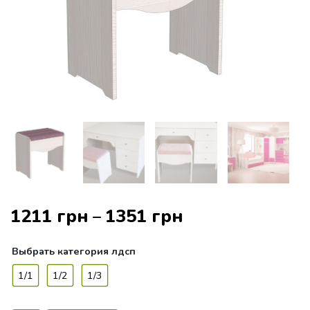
1211
грн
1351
грн
–
Выбрать
категория лдсп
1/1
1/2
1/3