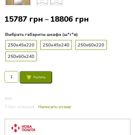
15787
грн
18806
грн
–
Выбрать
габариты шкафа (ш*г*в)
250x45x220
250x45x240
250x60x220
250x60x240
Количество
Купить
товара
Шкаф-
купе
Альфа
0
250
Нет отзывов
Написать отзыв
out
3Д
of
5
(полки
-
ниша