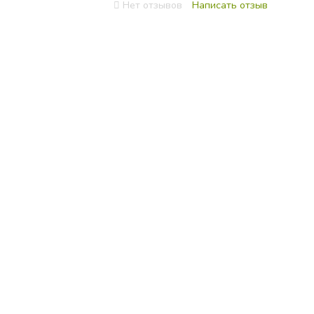
0
Нет отзывов
Написать отзыв
3Ш
out
of
5