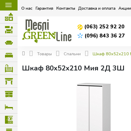
☰
О нас
Гарантия
Контакты
Доставка и оплата
Акции
(063) 252 92 20
(096) 843 36 27
Товары
Спальни
Шкаф 80x52x210 
Шкаф 80x52x210 Мия 2Д 3Ш