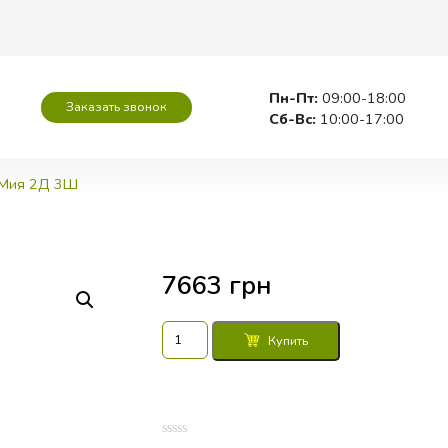
Пн-Пт:
09:00-18:00
Заказать звонок
Сб-Вс:
10:00-17:00
Мия 2Д 3Ш
7663
грн
Количество
Купить
товара
Шкаф
80x52x210
Мия
2Д