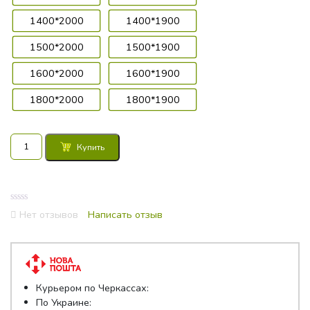
1400*2000
1400*1900
1500*2000
1500*1900
1600*2000
1600*1900
1800*2000
1800*1900
Количество
Купить
товара
Наматрасник
Come-
for
0
Протект
Нет отзывов
Написать отзыв
out
Лайт
of
5
Курьером по Черкассах:
По Украине: