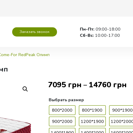
Пн-Пт:
09:00-18:00
Заказать звонок
Сб-Вс:
10:00-17:00
Come-For RedPeak Олимп
мп
7095
грн
14760
грн
–
Выбрать
размер
800*2000
800*1900
900*1900
900*2000
1200*1900
1200*200
1400*1900
1400*2000
1600*200