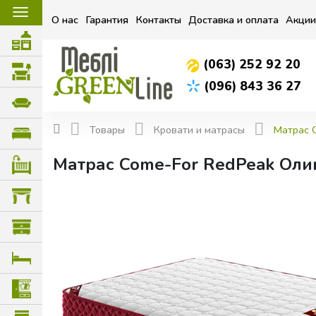
☰
О нас
Гарантия
Контакты
Доставка и оплата
Акции
(063) 252 92 20
(096) 843 36 27
Товары
Кровати и матрасы
Матрас 
Матрас Come-For RedPeak Оли