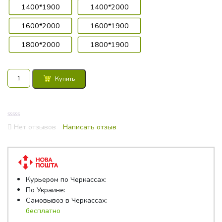
1400*1900
1400*2000
1600*2000
1600*1900
1800*2000
1800*1900
Количество
Купить
товара
Матрас
Come-
For
0
Active
Нет отзывов
Написать отзыв
out
Jump
of
5
New
Курьером по Черкассах:
По Украине:
Самовывоз в Черкассах:
бесплатно