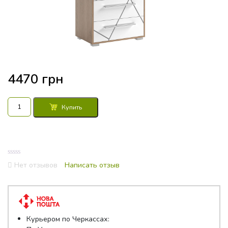
4470
грн
Количество
Купить
товара
Комод
60x38,3x102,5
Тони
0
Нет отзывов
Написать отзыв
out
of
5
Курьером по Черкассах: