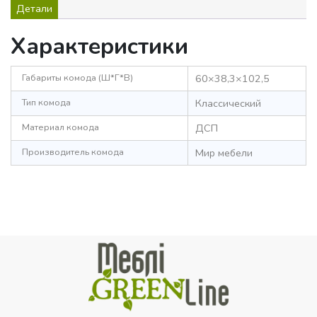
Детали
Характеристики
Габариты комода (Ш*Г*В)
60×38,3×102,5
Тип комода
Классический
Материал комода
ДСП
Производитель комода
Мир мебели